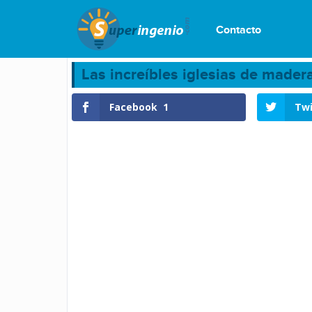
Contacto
Las increíbles iglesias de made
Facebook
1
Twi