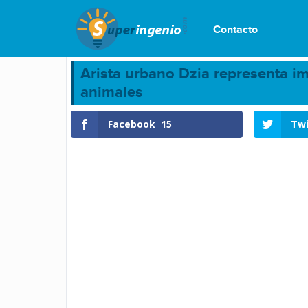
Contacto
Arista urbano Dzia representa i
animales
Facebook
15
Twi